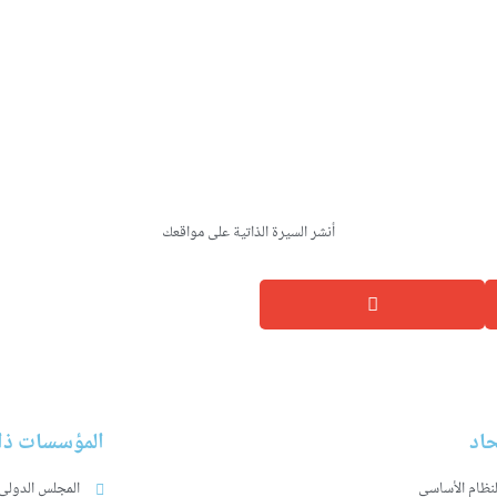
مجال اللغة العربية والتواصل بين الثقافات .
تلقيت العدد من التداريب في المجال الاعلامي مثل و
المغربية والجرائد الوطنية كالمساء والالكترونية ك
والتواصل في العدد من المؤسسات والجمعيات الوكن
أنشر السيرة الذاتية على مواقعك
حاد
المؤسسات ذات
لنظام الأساسي
المجلس الدولي 