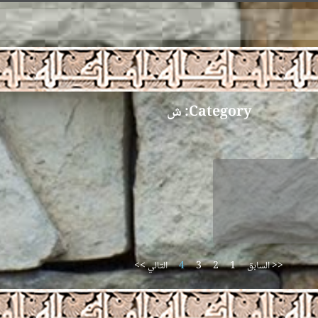
Category: ش
<< السابق
1
2
3
4
التالي >>