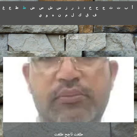
أ
ب
ت
ث
ج
ح
خ
د
ذ
ر
ز
س
ش
ص
ض
ط
ظ
ع
غ
ف
ق
ك
ل
م
ن
ه
و
ي
الطاء ( ط )
طلعت ناجح طلعت