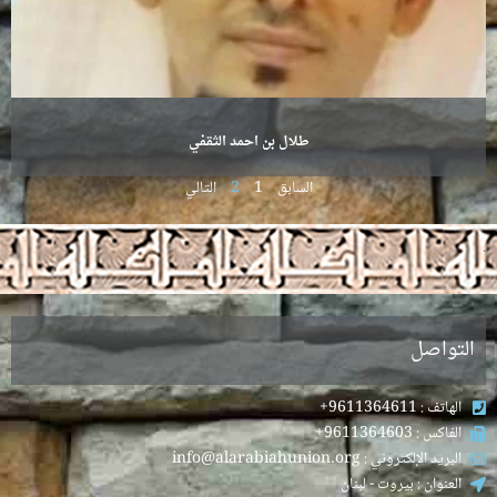
طلال بن احمد الثقفي
السابق
1
2
التالي
.
التواصل
الهاتف : 9611364611+
الفاكس : 9611364603+
البريد الإلكتروني : info@alarabiahunion.org
العنوان : بيروت - لبنان