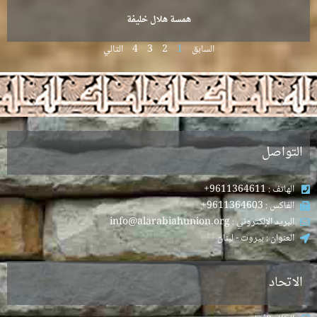
همسة هلال خليفة
السابق
1
2
3
4
التالي
.
التواصل
الهاتف : 9611364611+
الفاكس : 9611364603+
البريد الإلكتروني : info@alarabiahunion.org
العنوان : بيروت - لبنان
الاتحاد