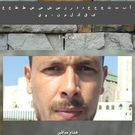
أ
ب
ت
ث
ج
ح
خ
د
ذ
ر
ز
س
ش
ص
ض
ط
ظ
ع
غ
ف
ق
ك
ل
م
ن
ه
و
ي
الهاء ( ه )
هشام مداقين