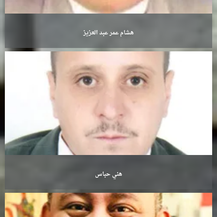
هشام عمر عبد العزيز
هني حباس